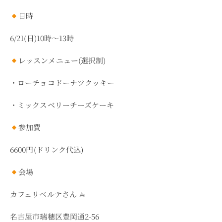
日時
6/21(日
)10
時～
13
時
レッスンメニュー(選択制)
・ローチョコドーナツクッキー
・ミックスベリーチーズケーキ
参加費
6600
円
(
ドリンク代込
)
会場
カフェリベルテさん
☕︎︎
名古屋市瑞穂区豊岡通
2-56