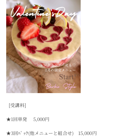
[受講料]
★1
回単発
5,000
円
★3
回ﾊﾟｯｸ(他メニューと組合せ)
15,000
円